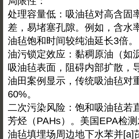
局限性：
处理容量低：吸油毡对高含固率
差，易堵塞孔隙。例如，含水率
油毡饱和时间较纯油延长3倍。
油污锁定效应：黏稠原油（如沥
吸油毡表面，阻碍内部扩散，
油田案例显示，传统吸油毡对
60%。
二次污染风险：饱和吸油毡若
芳烃（PAHs）。美国EPA检
油毡填埋场周边地下水苯并[a]